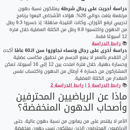
دراسة أجريت على رجال شرطة
يمتلكون نسبة دهون
مرتفعة بلغت حوالي 26%. هؤلاء الأشخاص اتبعوا برنامج
تدريبي لرفع الأوزان، وكانت النتيجة مذهلة؛ إذ خسروا 9.3 رطل
من الدهون واكتسبوا 8.8 رطل من الكتلة العضلية خلال فترة
12 أسبوعًا فقط.
📚
رابط الدراسة
دراسة أخرى على رجال ونساء تجاوزوا سن الـ60 عامًا
أكدت
أن التقدم بالعمر لا يمنع الجسم من تحقيق مكاسب عضلية
وخسارة دهنية. خلال فترة امتدت بين 12 إلى 16 أسبوعًا، تمكن
المشاركون من خسارة 4 أرطال من الدهون واكتساب نفس
المقدار من الكتلة العضلية.
📚
رابط الدراسة 1
|
رابط الدراسة 2
ماذا عن الرياضيين المحترفين
وأصحاب الدهون المنخفضة؟
الأمر لا يقتصر على من يعانون من نسبة دهون عالية. حتى
الرياضيون المحترفون الذين يمتلكون نسب دهون منخفضة