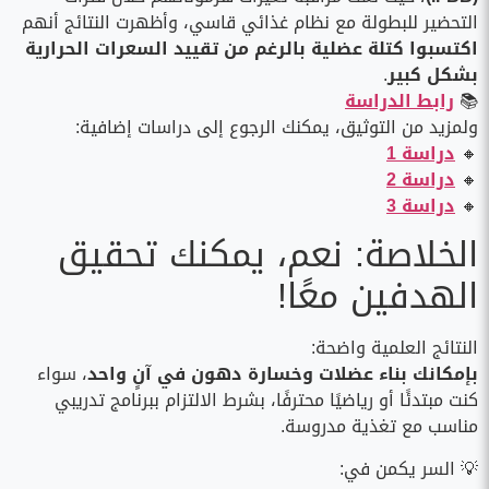
التحضير للبطولة مع نظام غذائي قاسي، وأظهرت النتائج أنهم
اكتسبوا كتلة عضلية بالرغم من تقييد السعرات الحرارية
بشكل كبير
.
📚
رابط الدراسة
ولمزيد من التوثيق، يمكنك الرجوع إلى دراسات إضافية:
🔸
دراسة 1
🔸
دراسة 2
🔸
دراسة 3
الخلاصة: نعم، يمكنك تحقيق
الهدفين معًا!
النتائج العلمية واضحة:
بإمكانك بناء عضلات وخسارة دهون في آنٍ واحد
، سواء
كنت مبتدئًا أو رياضيًا محترفًا، بشرط الالتزام ببرنامج تدريبي
مناسب مع تغذية مدروسة.
💡 السر يكمن في: